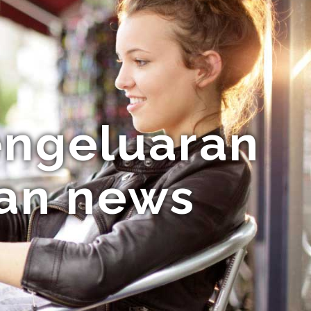
pengeluaran
an news