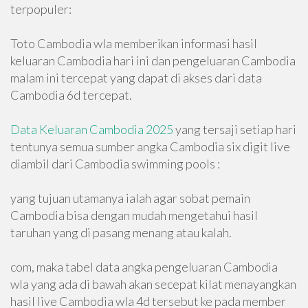
terpopuler:
Toto Cambodia wla memberikan informasi hasil
keluaran Cambodia hari ini dan pengeluaran Cambodia
malam ini tercepat yang dapat di akses dari data
Cambodia 6d tercepat.
Data Keluaran Cambodia 2025
yang tersaji setiap hari
tentunya semua sumber angka Cambodia six digit live
diambil dari Cambodia swimming pools :
yang tujuan utamanya ialah agar sobat pemain
Cambodia bisa dengan mudah mengetahui hasil
taruhan yang di pasang menang atau kalah.
com, maka tabel data angka pengeluaran Cambodia
wla yang ada di bawah akan secepat kilat menayangkan
hasil live Cambodia wla 4d tersebut ke pada member