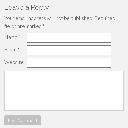
Leave a Reply
Your email address will not be published.
Required
fields are marked
*
Name
*
Email
*
Website