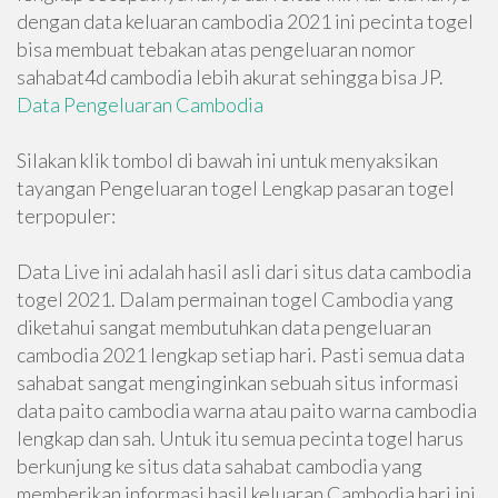
dengan data keluaran cambodia 2021 ini pecinta togel
bisa membuat tebakan atas pengeluaran nomor
sahabat4d cambodia lebih akurat sehingga bisa JP.
Data Pengeluaran Cambodia
Silakan klik tombol di bawah ini untuk menyaksikan
tayangan Pengeluaran togel Lengkap pasaran togel
terpopuler:
Data Live ini adalah hasil asli dari situs data cambodia
togel 2021. Dalam permainan togel Cambodia yang
diketahui sangat membutuhkan data pengeluaran
cambodia 2021 lengkap setiap hari. Pasti semua data
sahabat sangat menginginkan sebuah situs informasi
data paito cambodia warna atau paito warna cambodia
lengkap dan sah. Untuk itu semua pecinta togel harus
berkunjung ke situs data sahabat cambodia yang
memberikan informasi hasil keluaran Cambodia hari ini