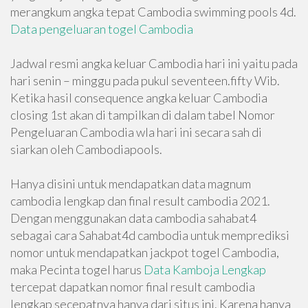
merangkum angka tepat Cambodia swimming pools 4d.
Data pengeluaran togel Cambodia
Jadwal resmi angka keluar Cambodia hari ini yaitu pada
hari senin – minggu pada pukul seventeen.fifty Wib.
Ketika hasil consequence angka keluar Cambodia
closing 1st akan di tampilkan di dalam tabel Nomor
Pengeluaran Cambodia wla hari ini secara sah di
siarkan oleh Cambodiapools.
Hanya disini untuk mendapatkan data magnum
cambodia lengkap dan final result cambodia 2021.
Dengan menggunakan data cambodia sahabat4
sebagai cara Sahabat4d cambodia untuk memprediksi
nomor untuk mendapatkan jackpot togel Cambodia,
maka Pecinta togel harus
Data Kamboja Lengkap
tercepat dapatkan nomor final result cambodia
lengkap secepatnya hanya dari situs ini. Karena hanya